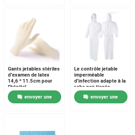
demande
demande
Visite d'usine
Contactez-nous
Nouvelles
Gants jetables stériles
Le contrôle jetable
Cas
d'examen de latex
imperméable
14,6 * 11.5cm pour
d'infection adapte à la
l'hôpital
robe non tissée
protectrice
Demandez une citation
envoyer une
envoyer une
d'isolement de
sécurité
demande
demande
Concentrateur à la maison de l'oxygène
Concentrateur médical de l'oxygène