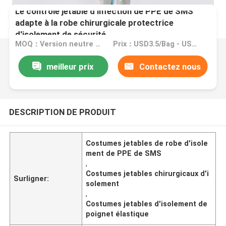
Le contrôle jetable d'infection de PPE de SMS
adapte à la robe chirurgicale protectrice
d'isolement de sécurité
MOQ：Version neutre anglaise : MOQ 10000PCS/OEM : MOQ 50000PCS
Prix：USD3.5/Bag - USD4.0/Bag
meilleur prix
Contactez nous
DESCRIPTION DE PRODUIT
Costumes jetables de robe d'isole
ment de PPE de SMS
,
Costumes jetables chirurgicaux d'i
Surligner:
solement
,
Costumes jetables d'isolement de
poignet élastique