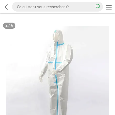
2
/
6