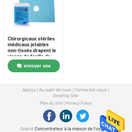
concentrateur de l'oxygène de voyage
haut concentrateur de l'oxygène d'écoulement
Chirurgicaux stériles
médicaux jetables
non-tissés drapent le
Machines portatives de nébuliseur
visage de feuille de
serviette de trou
envoyer une
Appareillage médical d'aspiration
demande
Moniteur à la maison de saturation de l'oxygène
Aperçu
Au sujet de nous
Contactez-nous
Desktop Site
Plan du site
Privacy Policy
Thermomètre numérique de ménage
Moniteur de tension artérielle de ménage
Qualité
Concentrateur à la maison de l'oxygène