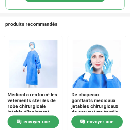
produits recommandés
Maison
Médical a renforcé les
De chapeaux
vêtements stériles de
gonflants médicaux
robe chirurgicale
jetables chirurgicaux
Produits
jetable d'isolement
de couverture textile
non tissés
tissé principal bleu
envoyer une
envoyer une
non
Au sujet de nous