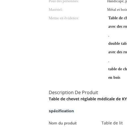
Pour des personnes:
Handicapé, p
Matériel:
Métal et boi
Mettre en évidence:
Table de c
avec des r
,
double tab
avec des r
,
table de c
en bois
Description De Produit
Table de chevet réglable médicale de KY
spécification
Table de lit
Nom du produit