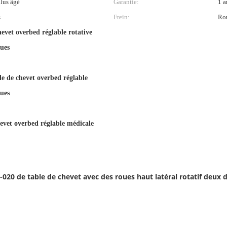
lus âgé
Garantie:
1 a
s
Frein:
Rou
hevet overbed réglable rotative
oues
le de chevet overbed réglable
oues
hevet overbed réglable médicale
-020 de table de chevet avec des roues haut latéral rotatif deux