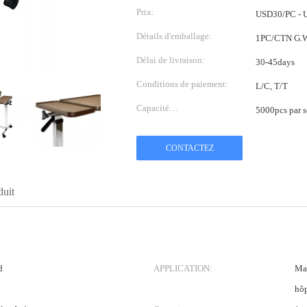
Prix:
USD30/PC - 
Détails d'emballage:
1PC/CTN G.W.
Délai de livraison:
30-45days
Conditions de paiement:
L/C, T/T
Capacité
5000pcs par 
d'approvisionnement:
CONTACTEZ
duit
d
APPLICATION:
Mai
hôp