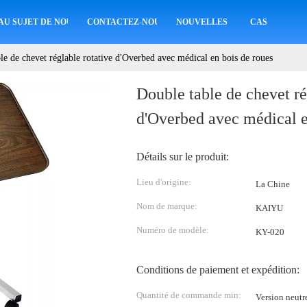
AU SUJET DE NOUS
CONTACTEZ-NOUS
NOUVELLES
CAS
le de chevet réglable rotative d'Overbed avec médical en bois de roues
Double table de chevet ré
d'Overbed avec médical e
Détails sur le produit:
Lieu d'origine:
La Chine
Nom de marque:
KAIYU
Numéro de modèle:
KY-020
Conditions de paiement et expédition:
Quantité de commande min:
Version neu