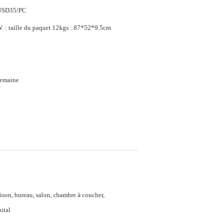
USD35/PC
 : taille du paquet 12kgs : 87*52*9.5cm
semaine
son, bureau, salon, chambre à coucher,
ital