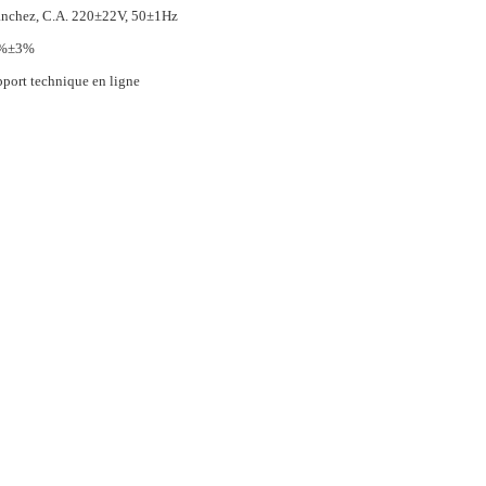
nchez, C.A. 220±22V, 50±1Hz
%±3%
port technique en ligne