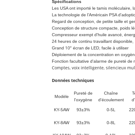
Spécifications
Les USA ont importé le tamis moléculaire, la
La technologie de l'Américain PSA d'adopti
Regard de conception, de petite taille et gen
Conception de structure compacte, poids lég
Compresseur exempt d'huile avancé, éner
24 heures de continu travaillant disponible
10"
Grand
écran de LED, facile à utiliser
Déploiement de la concentration en oxygèn
Fonction facultative d'alarme de pureté de 
Comptes, voix intelligente, silencieux mu
Données techniques
Pureté de
Chaîne
T
Modèle
l'oxygène
d'écoulement
d
KY-5AW
93
±3%
0-5L
22
KY-8AW
93
±3%
0-8L
22