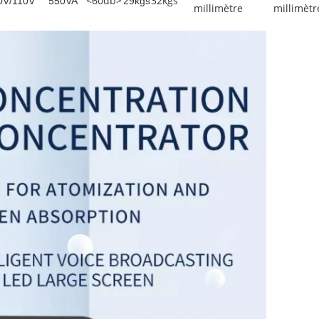
<60db>
32kgs
0V/110V
550VA
29kgs
millimètre
millimètr