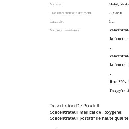
Matériel:
Métal, plast
Classification d'instrument:
Classe II
Garantie:
1 an
Mettre en évidence:
concentrate
la fonction
,
concentrat
la fonction
,
litre 220v
l'oxygène 
Description De Produit
Concentrateur médical de l'oxygène
Concentrateur portatif de haute qualité