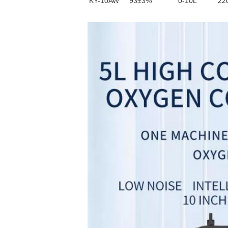
KY-10AW
93
±3%
0-10L
22