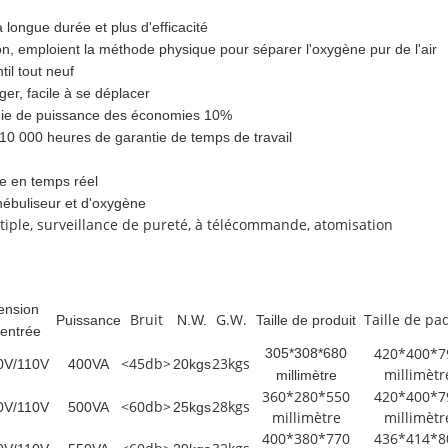
 longue durée et plus d'efficacité
on, emploient la méthode physique pour séparer l'oxygène pur de l'air
til tout neuf
er, facile à se déplacer
gie de puissance des économies 10%
, 10 000 heures de garantie de temps de travail
e en temps réel
nébuliseur et d'oxygène
ltiple, surveillance de pureté, à télécommande, atomisation
ension
Bruit
G.W.
Taille de pa
Puissance
N.W.
Taille de produit
'entrée
420*400*7
305*308*680
<45db>
23kgs
0V/110V
400VA
20kgs
millimètr
millimètre
360*280*550
420*400*7
<60db>
28kgs
0V/110V
500VA
25kgs
millimètre
millimètr
400*380*770
436*414*8