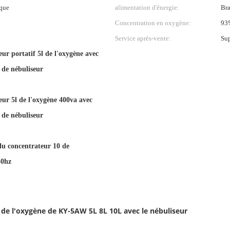
ique
alimentation d'énergie:
Bra
Concentration en oxygène:
93
Service après-vente:
Sup
ur portatif 5l de l'oxygène avec
 de nébuliseur
eur 5l de l'oxygène 400va avec
 de nébuliseur
 du concentrateur 10 de
50hz
 de l'oxygène de KY-5AW 5L 8L 10L avec le nébuliseur