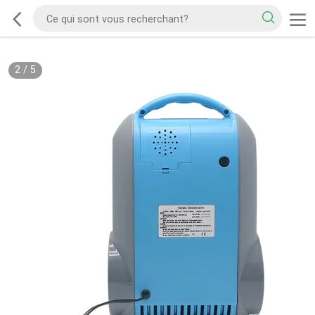
2
/
5