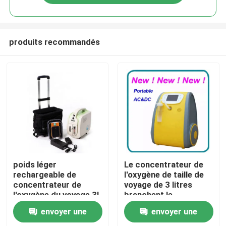
produits recommandés
Maison
poids léger
Le concentrateur de
rechargeable de
l'oxygène de taille de
concentrateur de
voyage de 3 litres
Produits
l'oxygène du voyage 3L
branchent le
concentrateur
envoyer une
envoyer une
portatif de l'oxygène
Au sujet de nous
pour des transports