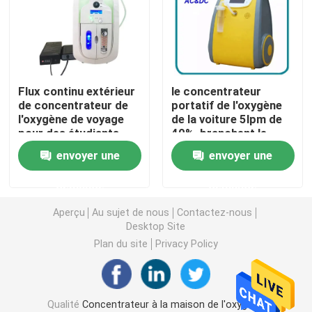
concentrateur de l'oxygène de voyage
haut concentrateur de l'oxygène d'écoulement
Flux continu extérieur
le concentrateur
de concentrateur de
portatif de l'oxygène
l'oxygène de voyage
de la voiture 5lpm de
Machines portatives de nébuliseur
pour des étudiants
40%, branchent le
concentrateur
envoyer une
envoyer une
portatif de l'oxygène
Appareillage médical d'aspiration
de 12 volts
demande
demande
Moniteur à la maison de saturation de l'oxygène
Aperçu
Au sujet de nous
Contactez-nous
Desktop Site
Plan du site
Privacy Policy
Thermomètre numérique de ménage
Moniteur de tension artérielle de ménage
Qualité
Concentrateur à la maison de l'oxygène